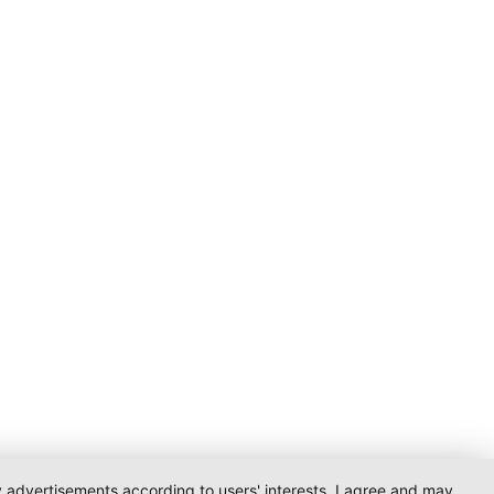
ay advertisements according to users' interests. I agree and may